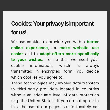
Cookies: Your privacy is important
for us!
We use cookies to provide you with a
better
online experience
, to
make website use
easier
and to
adapt offers more specifically
Domaininformation
to your wishes
. To do this, we need your
cookie information, which is always
Domaininformation | عربى
transmitted in encrypted form. You decide
سعر خاص: 2.500,00 يورو (بدون ضريبة القيمة
which cookies you agree to.
المضافة)
These technologies may involve data transfers
to third-party providers located in countries
بدائل نطاقات مميزة مباشرة على Find-Your-Domain.eu
جديد
اكتشف ->
without an adequate level of data protection
(e.g. the United States). If you do not agree to
this, the use of our pages is unfortunately not